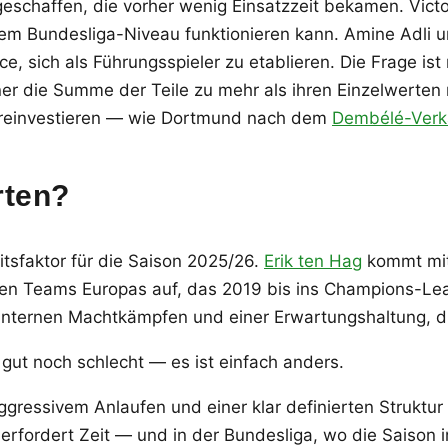
geschaffen, die vorher wenig Einsatzzeit bekamen. Vict
ohem Bundesliga-Niveau funktionieren kann. Amine Adli
ich als Führungsspieler zu etablieren. Die Frage ist ni
 die Summe der Teile zu mehr als ihren Einzelwerten m
g reinvestieren — wie Dortmund nach dem
Dembélé-Verk
rten?
itsfaktor für die Saison 2025/26.
Erik ten Hag
kommt mit 
en Teams Europas auf, das 2019 bis ins Champions-Lea
 internen Machtkämpfen und einer Erwartungshaltung, die
 gut noch schlecht — es ist einfach anders.
aggressivem Anlaufen und einer klar definierten Struktur
rfordert Zeit — und in der Bundesliga, wo die Saison 