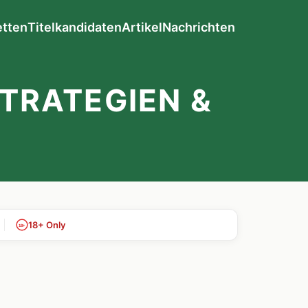
etten
Titelkandidaten
Artikel
Nachrichten
STRATEGIEN &
18+ Only
18+