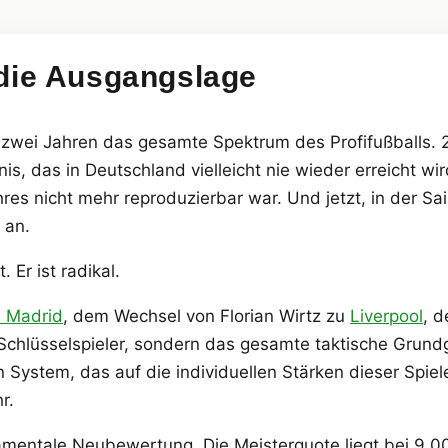
die Ausgangslage
n zwei Jahren das gesamte Spektrum des Profifußballs.
is, das in Deutschland vielleicht nie wieder erreicht wi
hres nicht mehr reproduzierbar war. Und jetzt, in der Sa
 an.
 Er ist radikal.
l Madrid
, dem Wechsel von Florian Wirtz zu
Liverpool
, 
r Schlüsselspieler, sondern das gesamte taktische Grund
in System, das auf die individuellen Stärken dieser Spi
r.
mentale Neubewertung. Die Meisterquote liegt bei 9,00