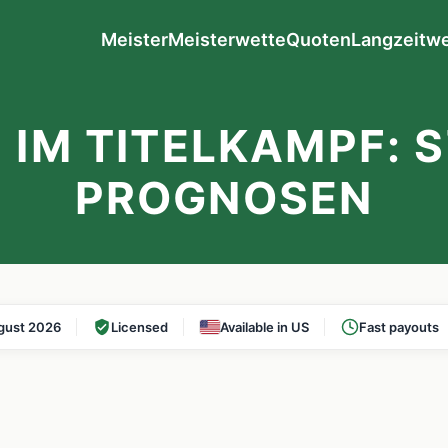
Meister
Meisterwette
Quoten
Langzeitw
IM TITELKAMPF: 
PROGNOSEN
gust 2026
Licensed
Available in US
Fast payouts