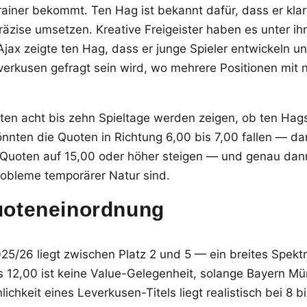
Trainer bekommt. Ten Hag ist bekannt dafür, dass er klar
räzise umsetzen. Kreative Freigeister haben es unter ih
i Ajax zeigte ten Hag, dass er junge Spieler entwickeln 
Leverkusen gefragt sein wird, wo mehrere Positionen mit
ten acht bis zehn Spieltage werden zeigen, ob ten Hag
nten die Quoten in Richtung 6,00 bis 7,00 fallen — dan
e Quoten auf 15,00 oder höher steigen — und genau dan
robleme temporärer Natur sind.
uoteneinordnung
025/26 liegt zwischen Platz 2 und 5 — ein breites Spek
is 12,00 ist keine Value-Gelegenheit, solange Bayern 
lichkeit eines Leverkusen-Titels liegt realistisch bei 8 b