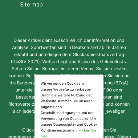
Site map
Dieser Artikel dient ausschließlich der Information und
Analyse. Sportwetten sind in Deutschland ab 18 Jahren
erlaubt und unterliegen dem Glücksspielstaatsvertrag
(GlüStV 2021). Wetten birgt das Risiko des Geldverlusts.
Setzen Sie nur Beträge ein, deren Verlust Sie sich leisten
können. Bei Problemen mit Glücksspiel wenden Sie sich an
die Bundeszentrale für gesundheitliche Aufklärung (BZgA)
Wir verwenden Cookies, um
unsere Webseite zu verbessern.
unter der kostenfreien Hotline 0800 1 37 27 00 oder
Durch die weitere Nutzung der
besuchen Sie
check-dein-spiel.de
. Alle Quoten sind
Webseite stimmen Sie unseren
Richtwerte zum Zeitpunkt der Veröffentlichung und können
Allgemeinen
sich jederzeit ändern. Es gelten die AGB des jeweiligen
Geschäftsbedingungen und der
Wettanbieters.
Verwendung von Cookies zu. Um
unsere Datenschutz- und Cookie-
Glücksspiel kann süchtig machen. Spielen Sie
Richtlinie einzusehen,
klicken Sie
hier
.
verantwortungsvoll. Nur für Personen über 18 Jahre. Wetten