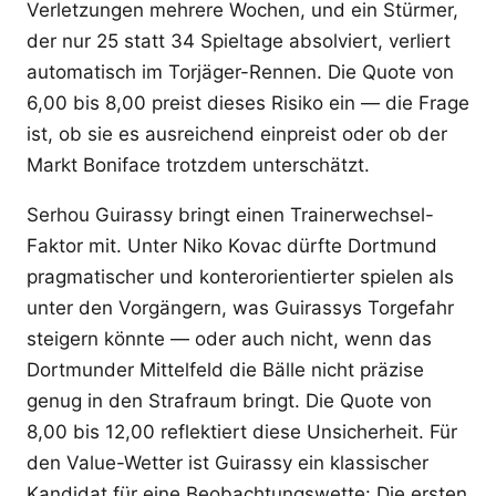
Verletzungen mehrere Wochen, und ein Stürmer,
der nur 25 statt 34 Spieltage absolviert, verliert
automatisch im Torjäger-Rennen. Die Quote von
6,00 bis 8,00 preist dieses Risiko ein — die Frage
ist, ob sie es ausreichend einpreist oder ob der
Markt Boniface trotzdem unterschätzt.
Serhou Guirassy bringt einen Trainerwechsel-
Faktor mit. Unter Niko Kovac dürfte Dortmund
pragmatischer und konterorientierter spielen als
unter den Vorgängern, was Guirassys Torgefahr
steigern könnte — oder auch nicht, wenn das
Dortmunder Mittelfeld die Bälle nicht präzise
genug in den Strafraum bringt. Die Quote von
8,00 bis 12,00 reflektiert diese Unsicherheit. Für
den Value-Wetter ist Guirassy ein klassischer
Kandidat für eine Beobachtungswette: Die ersten