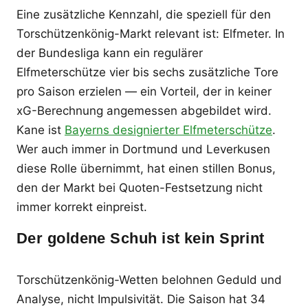
Eine zusätzliche Kennzahl, die speziell für den
Torschützenkönig-Markt relevant ist: Elfmeter. In
der Bundesliga kann ein regulärer
Elfmeterschütze vier bis sechs zusätzliche Tore
pro Saison erzielen — ein Vorteil, der in keiner
xG-Berechnung angemessen abgebildet wird.
Kane ist
Bayerns designierter Elfmeterschütze
.
Wer auch immer in Dortmund und Leverkusen
diese Rolle übernimmt, hat einen stillen Bonus,
den der Markt bei Quoten-Festsetzung nicht
immer korrekt einpreist.
Der goldene Schuh ist kein Sprint
Torschützenkönig-Wetten belohnen Geduld und
Analyse, nicht Impulsivität. Die Saison hat 34