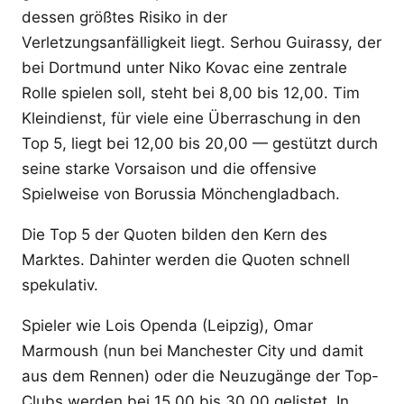
dessen größtes Risiko in der
Verletzungsanfälligkeit liegt. Serhou Guirassy, der
bei Dortmund unter Niko Kovac eine zentrale
Rolle spielen soll, steht bei 8,00 bis 12,00. Tim
Kleindienst, für viele eine Überraschung in den
Top 5, liegt bei 12,00 bis 20,00 — gestützt durch
seine starke Vorsaison und die offensive
Spielweise von Borussia Mönchengladbach.
Die Top 5 der Quoten bilden den Kern des
Marktes. Dahinter werden die Quoten schnell
spekulativ.
Spieler wie Lois Openda (Leipzig), Omar
Marmoush (nun bei Manchester City und damit
aus dem Rennen) oder die Neuzugänge der Top-
Clubs werden bei 15,00 bis 30,00 gelistet. In