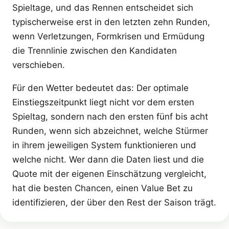
Spieltage, und das Rennen entscheidet sich
typischerweise erst in den letzten zehn Runden,
wenn Verletzungen, Formkrisen und Ermüdung
die Trennlinie zwischen den Kandidaten
verschieben.
Für den Wetter bedeutet das: Der optimale
Einstiegszeitpunkt liegt nicht vor dem ersten
Spieltag, sondern nach den ersten fünf bis acht
Runden, wenn sich abzeichnet, welche Stürmer
in ihrem jeweiligen System funktionieren und
welche nicht. Wer dann die Daten liest und die
Quote mit der eigenen Einschätzung vergleicht,
hat die besten Chancen, einen Value Bet zu
identifizieren, der über den Rest der Saison trägt.