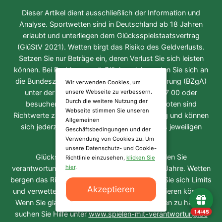
Dieser Artikel dient ausschließlich der Information und
Analyse. Sportwetten sind in Deutschland ab 18 Jahren
erlaubt und unterliegen dem Glücksspielstaatsvertrag
(GlüStV 2021). Wetten birgt das Risiko des Geldverlusts.
Setzen Sie nur Beträge ein, deren Verlust Sie sich leisten
können. Bei Problemen mit Glücksspiel wenden Sie sich an
die Bundeszentrale für gesundheitliche Aufklärung (BZgA)
Wir verwenden Cookies, um
unsere Webseite zu verbessern.
unter der kostenfreien Hotline 0800 1 37 27 00 oder
Durch die weitere Nutzung der
besuchen Sie
check-dein-spiel.de
. Alle Quoten sind
Webseite stimmen Sie unseren
Richtwerte zum Zeitpunkt der Veröffentlichung und können
Allgemeinen
sich jederzeit ändern. Es gelten die AGB des jeweiligen
Geschäftsbedingungen und der
Wettanbieters.
Verwendung von Cookies zu. Um
unsere Datenschutz- und Cookie-
Glücksspiel kann süchtig machen. Spielen Sie
Richtlinie einzusehen,
klicken Sie
hier
.
verantwortungsvoll. Nur für Personen über 18 Jahre. Wetten
bergen das Risiko finanzieller Verluste. Setzen Sie sich Limits
Akzeptieren
und verwetten Sie kein Geld, das Sie nicht verlieren können.
Wenn Sie glauben, ein Problem mit dem Spielen zu haben,
14:45
suchen Sie Hilfe unter
www.spielen-mit-verantwortung.de