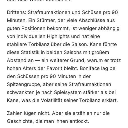
Drittens: Strafraumaktionen und Schüsse pro 90
Minuten. Ein Stürmer, der viele Abschlüsse aus
guten Positionen bekommt, ist weniger abhängig
von individuellen Highlights und hat eine
stabilere Torbilanz über die Saison. Kane führte
diese Statistik in beiden Saisons mit großem
Abstand an — ein weiterer Grund, warum er trotz
hohen Alters der Favorit bleibt. Boniface lag bei
den Schüssen pro 90 Minuten in der
Spitzengruppe, aber seine Strafraumaktionen
schwankten je nach Spielsystem stärker als bei
Kane, was die Volatilität seiner Torbilanz erklärt.
Zahlen lügen nicht. Aber sie erzählen nur die
Geschichte, die man ihnen entlockt.