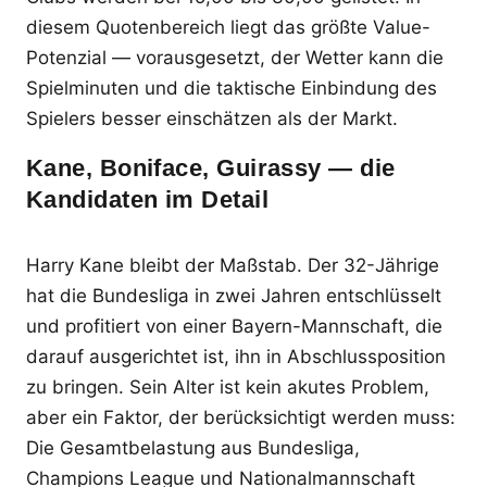
diesem Quotenbereich liegt das größte Value-
Potenzial — vorausgesetzt, der Wetter kann die
Spielminuten und die taktische Einbindung des
Spielers besser einschätzen als der Markt.
Kane, Boniface, Guirassy — die
Kandidaten im Detail
Harry Kane bleibt der Maßstab. Der 32-Jährige
hat die Bundesliga in zwei Jahren entschlüsselt
und profitiert von einer Bayern-Mannschaft, die
darauf ausgerichtet ist, ihn in Abschlussposition
zu bringen. Sein Alter ist kein akutes Problem,
aber ein Faktor, der berücksichtigt werden muss:
Die Gesamtbelastung aus Bundesliga,
Champions League und Nationalmannschaft