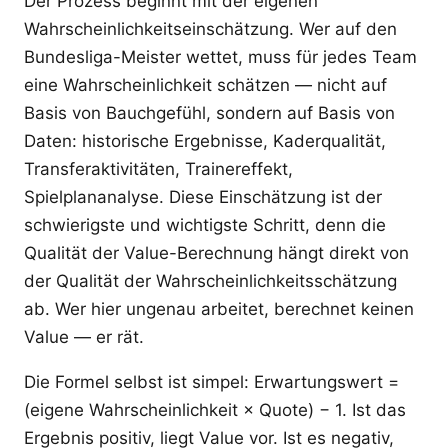
Der Prozess beginnt mit der eigenen
Wahrscheinlichkeitseinschätzung. Wer auf den
Bundesliga-Meister wettet, muss für jedes Team
eine Wahrscheinlichkeit schätzen — nicht auf
Basis von Bauchgefühl, sondern auf Basis von
Daten: historische Ergebnisse, Kaderqualität,
Transferaktivitäten, Trainereffekt,
Spielplananalyse. Diese Einschätzung ist der
schwierigste und wichtigste Schritt, denn die
Qualität der Value-Berechnung hängt direkt von
der Qualität der Wahrscheinlichkeitsschätzung
ab. Wer hier ungenau arbeitet, berechnet keinen
Value — er rät.
Die Formel selbst ist simpel: Erwartungswert =
(eigene Wahrscheinlichkeit × Quote) − 1. Ist das
Ergebnis positiv, liegt Value vor. Ist es negativ,