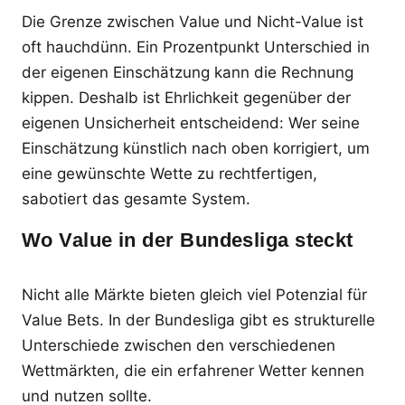
Die Grenze zwischen Value und Nicht-Value ist
oft hauchdünn. Ein Prozentpunkt Unterschied in
der eigenen Einschätzung kann die Rechnung
kippen. Deshalb ist Ehrlichkeit gegenüber der
eigenen Unsicherheit entscheidend: Wer seine
Einschätzung künstlich nach oben korrigiert, um
eine gewünschte Wette zu rechtfertigen,
sabotiert das gesamte System.
Wo Value in der Bundesliga steckt
Nicht alle Märkte bieten gleich viel Potenzial für
Value Bets. In der Bundesliga gibt es strukturelle
Unterschiede zwischen den verschiedenen
Wettmärkten, die ein erfahrener Wetter kennen
und nutzen sollte.