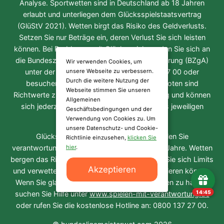
Analyse. Sportwetten sind in Deutschland ab 18 Jahren
erlaubt und unterliegen dem Glücksspielstaatsvertrag
(GlüStV 2021). Wetten birgt das Risiko des Geldverlusts.
Setzen Sie nur Beträge ein, deren Verlust Sie sich leisten
können. Bei Problemen mit Glücksspiel wenden Sie sich an
die Bundeszentrale für gesundheitliche Aufklärung (BZgA)
Wir verwenden Cookies, um
unter der kostenfreien Hotline 0800 1 37 27 00 oder
unsere Webseite zu verbessern.
Durch die weitere Nutzung der
besuchen Sie
check-dein-spiel.de
. Alle Quoten sind
Webseite stimmen Sie unseren
Richtwerte zum Zeitpunkt der Veröffentlichung und können
Allgemeinen
sich jederzeit ändern. Es gelten die AGB des jeweiligen
Geschäftsbedingungen und der
Wettanbieters.
Verwendung von Cookies zu. Um
unsere Datenschutz- und Cookie-
Glücksspiel kann süchtig machen. Spielen Sie
Richtlinie einzusehen,
klicken Sie
hier
.
verantwortungsvoll. Nur für Personen über 18 Jahre. Wetten
bergen das Risiko finanzieller Verluste. Setzen Sie sich Limits
Akzeptieren
und verwetten Sie kein Geld, das Sie nicht verlieren können.
Wenn Sie glauben, ein Problem mit dem Spielen zu haben,
14:45
suchen Sie Hilfe unter
www.spielen-mit-verantwortung.de
oder rufen Sie die kostenlose Hotline an: 0800 137 27 00.